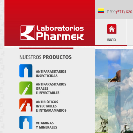
PBX:
(571) 626