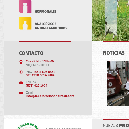
Cra 47 No. 138 - 45
Bogotá, Colombia
PBX:
(571) 626 6371
615 2128 / 614 7084
Tel/Fax:
(571) 627 1004
Email:
info@laboratoriospharmek.com